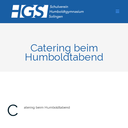
Zum
Inhalt
springen
Catering beim
Humboldtabend
C
atering beim Humboldtabend