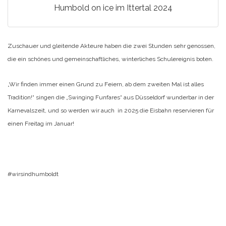
Humbold on ice im Ittertal 2024
Zuschauer und gleitende Akteure haben die zwei Stunden sehr genossen,
die ein schönes und gemeinschaftliches, winterliches Schulereignis boten.
„Wir finden immer einen Grund zu Feiern, ab dem zweiten Mal ist alles
Tradition!“ singen die „Swinging Funfares“ aus Düsseldorf wunderbar in der
Karnevalszeit, und so werden wir auch in 2025 die Eisbahn reservieren für
einen Freitag im Januar!
#wirsindhumboldt