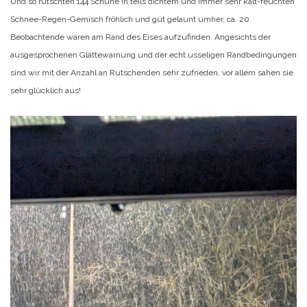
Und so rutschten 144 Schuhe in teils dichtem und immer sehr kalt-feuchten
Schnee-Regen-Gemisch fröhlich und gut gelaunt umher, ca. 20
Beobachtende waren am Rand des Eises aufzufinden. Angesichts der
ausgesprochenen Glättewarnung und der echt usseligen Randbedingungen
sind wir mit der Anzahl an Rutschenden sehr zufrieden, vor allem sahen sie
sehr glücklich aus!
Video-
Player