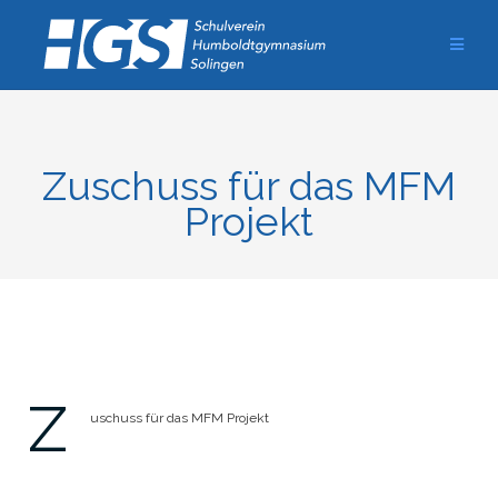
Zum
Inhalt
springen
Zuschuss für das MFM
Projekt
Z
uschuss für das MFM Projekt